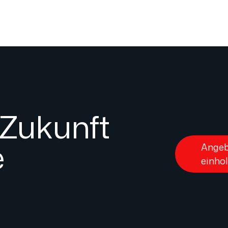
 Zukunft
e
Angeb
einho