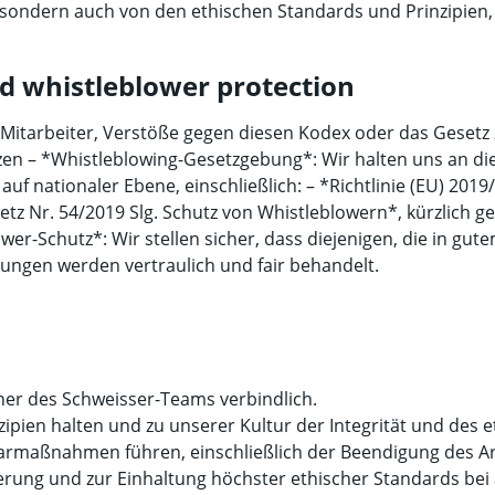
, sondern auch von den ethischen Standards und Prinzipien, 
d whistleblower protection
itarbeiter, Verstöße gegen diesen Kodex oder das Gesetz z
 – *Whistleblowing-Gesetzgebung*: Wir halten uns an die
auf nationaler Ebene, einschließlich: – *Richtlinie (EU) 2
z Nr. 54/2019 Slg. Schutz von Whistleblowern*, kürzlich ge
ower-Schutz*: Wir stellen sicher, dass diejenigen, die in g
ngen werden vertraulich und fair behandelt.
rtner des Schweisser-Teams verbindlich.
nzipien halten und zu unserer Kultur der Integrität und des 
narmaßnahmen führen, einschließlich der Beendigung des A
erung und zur Einhaltung höchster ethischer Standards bei a